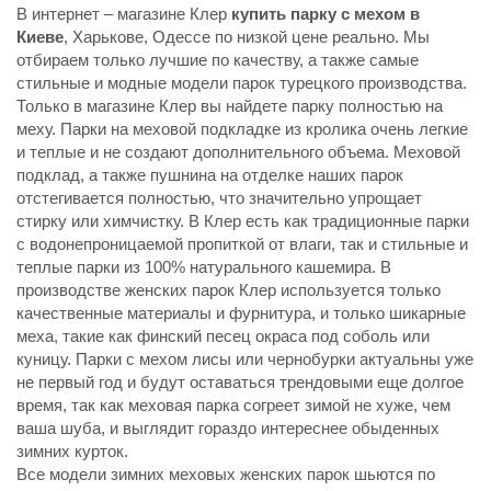
В интернет – магазине Клер
купить парку с мехом в
Киеве
, Харькове, Одессе по низкой цене реально. Мы
отбираем только лучшие по качеству, а также самые
стильные и модные модели парок турецкого производства.
Только в магазине Клер вы найдете парку полностью на
меху. Парки на меховой подкладке из кролика очень легкие
и теплые и не создают дополнительного объема. Меховой
подклад, а также пушнина на отделке наших парок
отстегивается полностью, что значительно упрощает
стирку или химчистку. В Клер есть как традиционные парки
с водонепроницаемой пропиткой от влаги, так и стильные и
теплые парки из 100% натурального кашемира. В
производстве женских парок Клер используется только
качественные материалы и фурнитура, и только шикарные
меха, такие как финский песец окраса под соболь или
куницу. Парки с мехом лисы или чернобурки актуальны уже
не первый год и будут оставаться трендовыми еще долгое
время, так как меховая парка согреет зимой не хуже, чем
ваша шуба, и выглядит гораздо интереснее обыденных
зимних курток.
Все модели зимних меховых женских парок шьются по