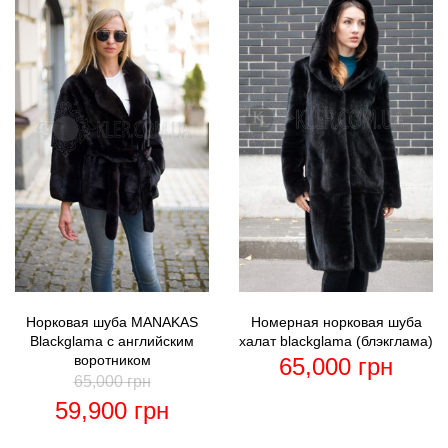
Норковая шуба MANAKAS
Номерная норковая шуба
Blackglama с английским
халат blackglama (блэкглама)
воротником
65,000
грн
65,000
грн
59,900
грн