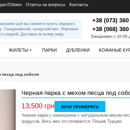
врат/Обмен
Ответы на вопросы
Контакты
+38 (073) 360
магазине шуб вы сможете купить недорого
+38 (068) 360
у. Скандинавский, канадский мех. Норковые
о скидкой. Доставка по всему миру.
Ежедневно с 10:00 
ЖИЛЕТЫ
+
ПАРКИ
ДУБЛЕНКИ
КОЖАНЫЕ КУ
м песца под соболя
Черная парка с мехом песца под соб
13,500
грн
ХОЧУ ПРИМЕРЯТЬ
Черная парка с капюшоном с натуральным мехом пес
градусов. Весь мех отстегивается. Пошив Турция.