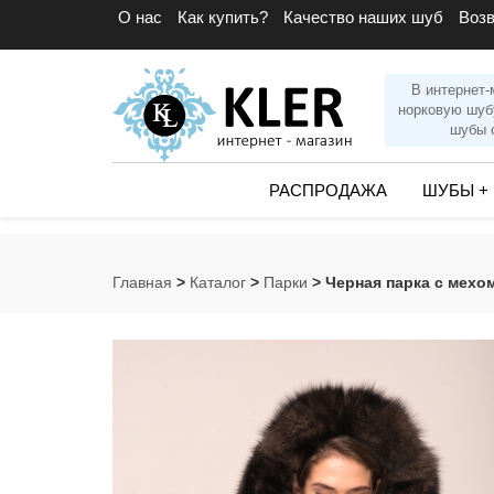
О нас
Как купить?
Качество наших шуб
Воз
В интернет-
норковую шуб
шубы с
РАСПРОДАЖА
ШУБЫ
+
Главная
>
Каталог
>
Парки
> Черная парка с мехо