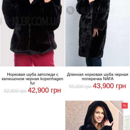
Норковая шуба автоледи с
Длинная норковая шуба черная
капюшоном черная kopenhagen
поперечка NAFA
fur
43,900
грн
55,000
грн
42,900
грн
52,900
грн
%