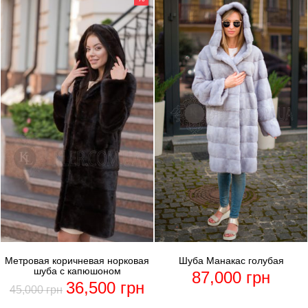
Метровая коричневая норковая
Шуба Манакас голубая
шуба с капюшоном
87,000
грн
36,500
грн
45,000
грн