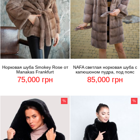
Норковая шуба Smokey Rose от
NAFA светлая норковая шуба с
Manakas Frankfurt
капюшоном пудра, под пояс
75,000
грн
85,000
грн
%
%