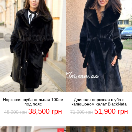
Норковая шуба цельная 100см
Длинная норковая шуба с
под пояс
капюшоном халат BlackNafa
38,500
грн
51,900
грн
48,000
грн
71,000
грн
%