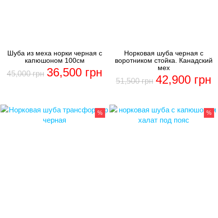
Шуба из меха норки черная с
Норковая шуба черная с
капюшоном 100см
воротником стойка. Канадский
мех
36,500
грн
45,000
грн
42,900
грн
51,500
грн
%
%