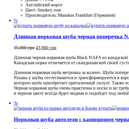
Английский ворот
Цвет: Smokey rose
Производитель: Manakas Frankfurt (Германия)
%
Длинная норковая шуба черная поперечка 
55,000
грн
43,900
грн
Длинная черная норковая шуба Black NAFA из канадской
Канадская норка отличается от скандинавской своей густо
Длинная норковая шуба метровка за колено. Шуба попере
Рукава у шубы отстегиваются и трансформируются в корот
которую шуба приобретает приталенный силуэт. Также ес
Черная норковая шуба очень практична в носке и не треб
в черном цвете всегда будет модная и подойдет под любой
%
Норковая шуба автоледи с капюшоном черна