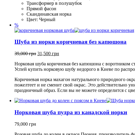
Трансформер в полушубок
Прямой фасон
Скандинавская норка
Цвет: Черный
%
Шуба из норки коричневая без капюшона
39,000
грн
31,500
грн
Норковая шуба коричневая без капюшона с воротником с
Успей купить норковую шубу недорого в Киеве по распро
Коричневая норка махагон натурального природного окра
пожелтеет и не сменит свой окрас. Это действительно у
праздничный образ. Если вы не можете определится с цве
Норковая шуба пудра из канадской норки
79,000
грн
Розовая шуба до колен в окрасе Пеония, производитель 