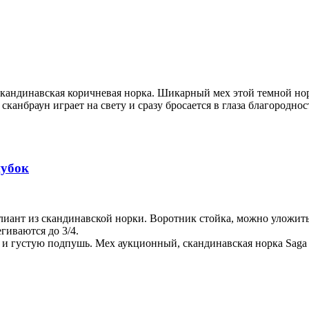
 скандинавская коричневая норка. Шикарный мех этой темной н
анбраун играет на свету и сразу бросается в глаза благородност
шубок
лиант из скандинавской норки. Воротник стойка, можно уложит
гиваются до 3/4.
 густую подпушь. Мех аукционный, скандинавская норка Saga fu