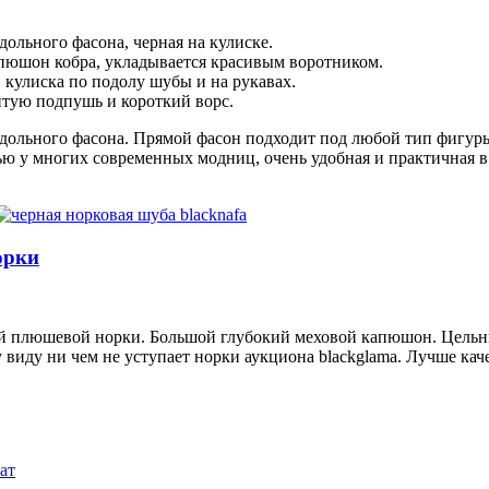
ольного фасона, черная на кулиске.
пюшон кобра, укладывается красивым воротником.
кулиска по подолу шубы и на рукавах.
итую подпушь и короткий ворс.
ольного фасона. Прямой фасон подходит под любой тип фигуры.
ю у многих современных модниц, очень удобная и практичная в
орки
й плюшевой норки. Большой глубокий меховой капюшон. Цельны
 виду ни чем не уступает норки аукциона blackglama. Лучше каче