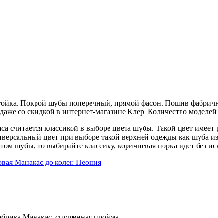
тойка. Покрой шубы поперечный, прямой фасон. Пошив фабричны
даже со скидкой в интернет-магазине Клер. Количество моделей
са считается классикой в выборе цвета шубы. Такой цвет имеет 
ниверсальный цвет при выборе такой верхней одежды как шуба из
том шубы, то выбирайте классику, коричневая норка идет без и
фабрика Манакас, спущенная пройма.