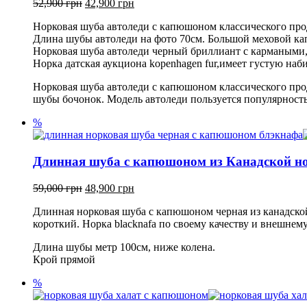
52,900
грн
42,900
грн
Норковая шуба автоледи с капюшоном классического прод
Длина шубы автоледи на фото 70см. Большой меховой ка
Норковая шуба автоледи черный бриллиант с кармаными, 
Норка датская аукциона kopenhagen fur,имеет густую наб
Норковая шуба автоледи с капюшоном классического прод
шубы бочонок. Модель автоледи пользуется популярность
%
Длинная шуба с капюшоном из Канадской н
59,000
грн
48,900
грн
Длинная норковая шуба с капюшоном черная из канадско
короткий. Норка blacknafa по своему качеству и внешнему
Длина шубы метр 100см, ниже колена.
Крой прямой
%