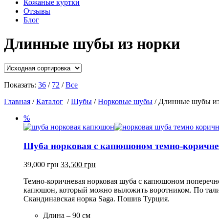
Кожаные куртки
Отзывы
Блог
Длинные шубы из норки
Показать:
36
/
72
/
Все
Главная
/
Каталог
/
Шубы
/
Норковые шубы
/ Длинные шубы из
%
Шуба норковая с капюшоном темно-коричне
39,000
грн
33,500
грн
Темно-коричневая норковая шуба с капюшоном поперечног
капюшон, который можно выложить воротником. По талии
Скандинавская норка Saga. Пошив Турция.
Длина – 90 см