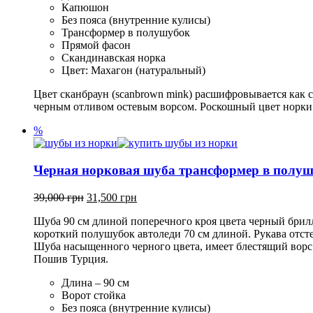
Капюшон
Без пояса (внутренние кулисы)
Трансформер в полушубок
Прямой фасон
Скандинавская норка
Цвет: Махагон (натуральный)
Цвет сканбраун (scanbrown mink) расшифровывается как
черным отливом остевым ворсом. Роскошный цвет норки ск
%
Черная норковая шуба трансформер в полу
39,000
грн
31,500
грн
Шуба 90 см длиной поперечного кроя цвета черный брил
короткий полушубок автоледи 70 см длиной. Рукава отсте
Шуба насыщенного черного цвета, имеет блестящий ворс и
Пошив Турция.
Длина – 90 см
Ворот стойка
Без пояса (внутренние кулисы)