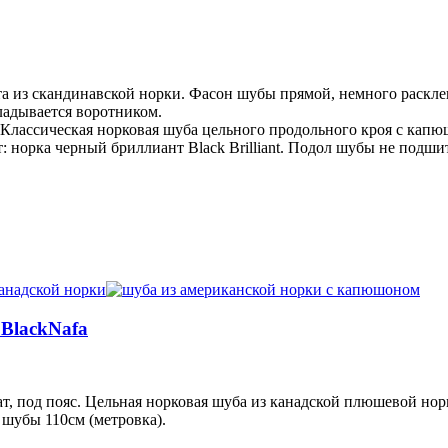
та из скандинавской норки. Фасон шубы прямой, немного раскл
ладывается воротником.
Классическая норковая шуба цельного продольного кроя с капю
т: норка черный бриллиант Black Brilliant. Подол шубы не по
BlackNafa
т, под пояс. Цельная норковая шуба из канадской плюшевой нор
шубы 110см (метровка).