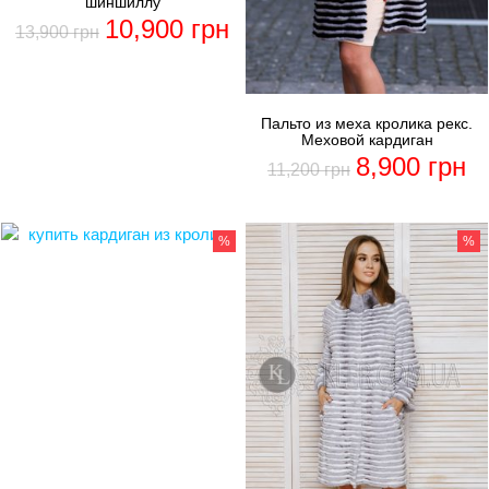
шиншиллу
10,900
грн
13,900
грн
Пальто из меха кролика рекс.
Меховой кардиган
8,900
грн
11,200
грн
%
%