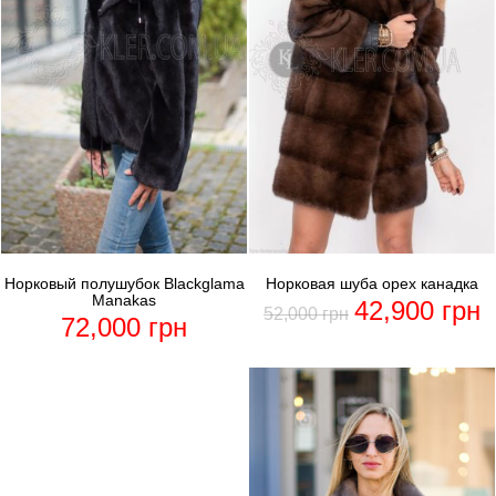
Норковый полушубок Blackglama
Норковая шуба орех канадка
Manakas
42,900
грн
52,000
грн
72,000
грн