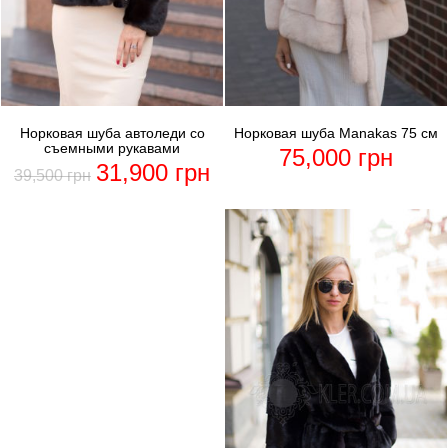
Норковая шуба автоледи со
Норковая шуба Manakas 75 см
съемными рукавами
75,000
грн
31,900
грн
39,500
грн