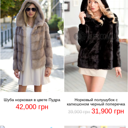
Шуба норковая в цвете Пудра
Норковый полушубок с
капюшоном черный поперечка
42,000
грн
31,900
грн
39,900
грн