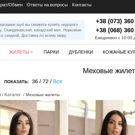
врат/Обмен
Ответы на вопросы
Контакты
+38 (073) 360
магазине шуб вы сможете купить недорого
+38 (068) 360
у. Скандинавский, канадский мех. Норковые
о скидкой. Доставка по всему миру.
Ежедневно с 10:00 
ЖИЛЕТЫ
+
ПАРКИ
ДУБЛЕНКИ
КОЖАНЫЕ КУ
Меховые жиле
36
/
72
/
Все
ПОКАЗАТЬ:
я
Каталог
/
/ Меховые жилеты