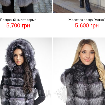
Песцовый жилет серый
Жилет из песца “мокко
5,700
грн
5,600
грн