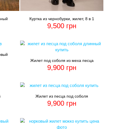
ьный
Куртка из чернобурки, жилет, 8 в 1
9,500
грн
овый
Жилет под соболя из меха песца
9,900
грн
й
Жилет из песца под соболя
9,900
грн