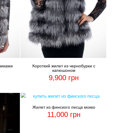
чиками
Короткий жилет из чернобурки с
капюшоном
9,900
грн
Жилет из финского песца мокко
11,000
грн