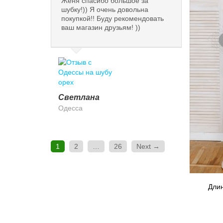
Женя спасибо большое за
шубку!)) Я очень довольна
покупкой!! Буду рекомендовать
ваш магазин друзьям! ))
Светлана
Одесса
1
2
…
26
Next →
Длин