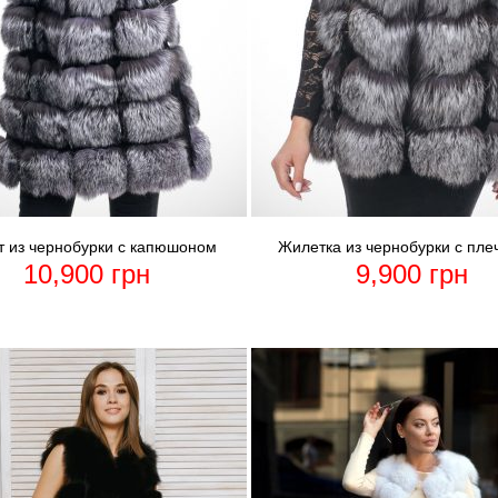
 из чернобурки с капюшоном
Жилетка из чернобурки с пле
10,900
грн
9,900
грн