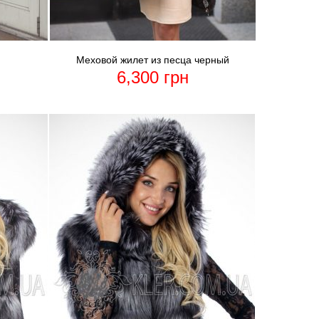
”
Меховой жилет из песца черный
6,300
грн