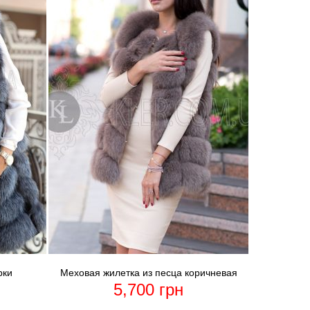
рки
Меховая жилетка из песца коричневая
5,700
грн