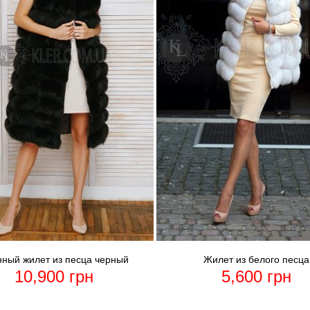
ный жилет из песца черный
Жилет из белого песца
10,900
грн
5,600
грн