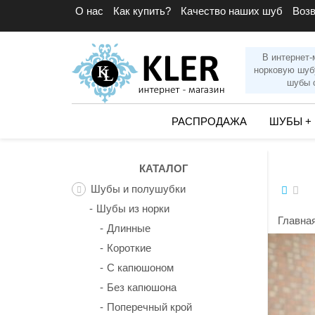
О нас
Как купить?
Качество наших шуб
Воз
В интернет-
норковую шуб
шубы с
РАСПРОДАЖА
ШУБЫ
+
КАТАЛОГ
Шубы и полушубки
Шубы из норки
Главна
Длинные
Короткие
С капюшоном
Без капюшона
Поперечный крой