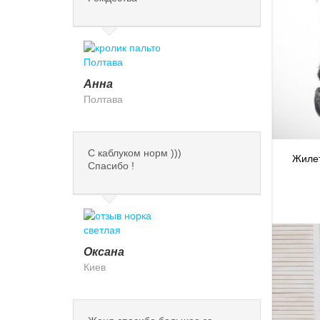
Анна
Полтава
С каблуком норм )))
Жилет
Спасибо !
Оксана
Киев