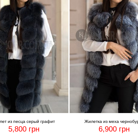
ет из песца серый графит
Жилетка из меха чернобу
5,800
грн
6,900
грн