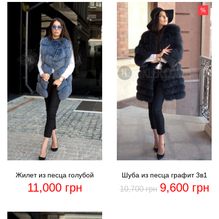
%
Жилет из песца голубой
Шуба из песца графит 3в1
11,000
грн
9,600
грн
10,700
грн