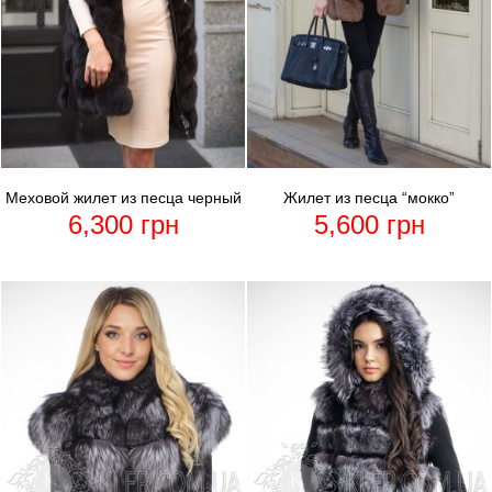
Меховой жилет из песца черный
Жилет из песца “мокко”
6,300
грн
5,600
грн