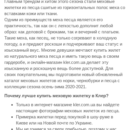
Главным трендом и хитом этого сезона стали меховые
жилетки из песца сшитые из горизонтальных полос меха со
вставками кожи или ткани.
Одним из преимуществ меха песца является его
практичность, так как он с легкостью дополнит любой
образ: как деловой с брюками, так и вечерний с платьем.
Такие меха, как песец, не только согревают в холодную
погоду, а и придают роскоши и подчеркивают ваш статус и
изысканный вкус. Многие девушки мечтают купить жилет
из натурального меха песца и иметь такую вещь в своем
гардеробе, и онлайн-магазин kler.com.ua делает эту
изысканную и роскошную вещь более доступной. Для
своих покупательниц мы подготовили новый обновленный
каталог меховых жилетов из норки, чернобурки и песца с
коллекции сезона осень-зима 2020-2021.
Почему лучше купить меховую жилетку в Клер?
Только в интернет-магазине kler.com.ua вы найдете
настоящие фотографии меховых жилеток из песца.
Примерка жилетки перед покупкой в шоу-руме в
Киеве или на Новой почте по Украине.
Мы не гонимся за сверх прибылью, поэтому у нас