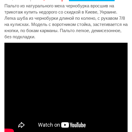
Пальто из натурального меха чернобурка вросшив на
трикотаж купить недорого со скидкой в Киеве, Украине.
Легка шуба из чернобурки длиной по колено, с рукавом 7/8
на кулисках. Модель с воротником стойка, застегивается на
кнопки, по бокам карманы. Пальто легкое, демисезонное,
без подкладки.