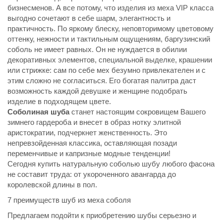
бизнесменов. А все потому, что изделия из меха VIP класса
выгодно сочетают в себе шарм, элегантность и
практичность. По яркому блеску, неповторимому цветовому
оттенку, нежности и тактильным ощущениям, баргузинский
соболь не имеет равных. Он не нуждается в обилии
декоративных элементов, специальной выделке, крашении
или стрижке: сам по себе мех безумно привлекателен и с
этим сложно не согласиться. Его богатая палитра даст
возможность каждой девушке и женщине подобрать
изделие в подходящем цвете.
Соболиная шуба
станет настоящим сокровищем Вашего
зимнего гардероба и внесет в образ нотку элитной
аристократии, подчеркнет женственность. Это
непревзойденная классика, оставляющая позади
переменчивые и капризные модные тенденции!
Сегодня купить натуральную соболью шубу любого фасона
не составит труда: от укороченного авангарда до
королевской длины в пол.
7 преимуществ шуб из меха соболя
Предлагаем подойти к приобретению шубы серьезно и