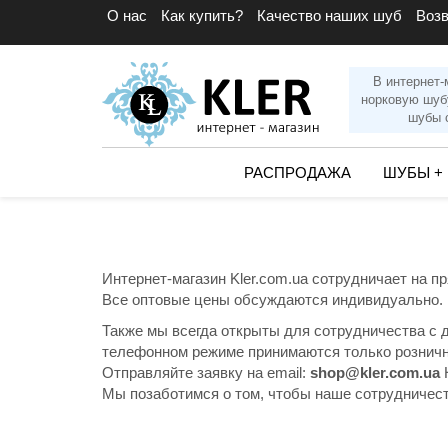
О нас
Как купить?
Качество наших шуб
Воз
В интернет-
норковую шуб
шубы с
РАСПРОДАЖА
ШУБЫ
+
Интернет-магазин Kler.com.ua сотрудничает на 
Все оптовые цены обсуждаются индивидуально. В
Также мы всегда открыты для сотрудничества с 
телефонном режиме принимаются только розничн
Отправляйте заявку на email:
shop@kler.com.ua
Н
Мы позаботимся о том, чтобы наше сотрудничест