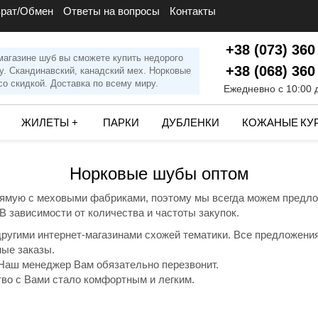
врат/Обмен
Ответы на вопросы
Контакты
+38 (073) 360
магазине шуб вы сможете купить недорого
+38 (068) 360
у. Скандинавский, канадский мех. Норковые
о скидкой. Доставка по всему миру.
Ежедневно с 10:00 
ЖИЛЕТЫ
+
ПАРКИ
ДУБЛЕНКИ
КОЖАНЫЕ КУ
Норковые шубы оптом
прямую с меховыми фабриками, поэтому мы всегда можем предл
 зависимости от количества и частоты закупок.
другими интернет-магазинами схожей тематики. Все предложени
ые заказы.
аш менеджер Вам обязательно перезвонит.
во с Вами стало комфортным и легким.