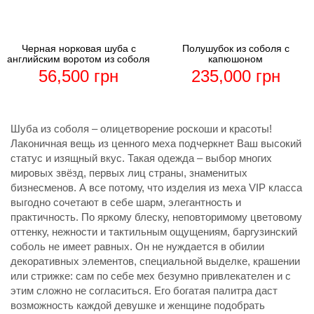
Черная норковая шуба с
Полушубок из соболя с
английским воротом из соболя
капюшоном
56,500
грн
235,000
грн
Шуба из соболя – олицетворение роскоши и красоты!
Лаконичная вещь из ценного меха подчеркнет Ваш высокий
статус и изящный вкус. Такая одежда – выбор многих
мировых звёзд, первых лиц страны, знаменитых
бизнесменов. А все потому, что изделия из меха VIP класса
выгодно сочетают в себе шарм, элегантность и
практичность. По яркому блеску, неповторимому цветовому
оттенку, нежности и тактильным ощущениям, баргузинский
соболь не имеет равных. Он не нуждается в обилии
декоративных элементов, специальной выделке, крашении
или стрижке: сам по себе мех безумно привлекателен и с
этим сложно не согласиться. Его богатая палитра даст
возможность каждой девушке и женщине подобрать