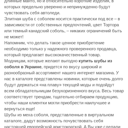
длинные манто, но и относительно короткие изделия, в
которых предельно уверенно и непринужденно будут
чувствовать себя автоледи.
Элитная шуба с соболем носится практически под все – в
зависимости от собственных предпочтений, цвет Тортора
или темный канадский соболь, – никаких ограничений быть
не может!
Напомним, что делать такое ценное приобретение
необходимо только у надежного проверенного продавца,
который предлагает высококачественный товар.
Модницам, которые желают выгодно
купить шубы из
соболя в Украине
, придется по вкусу широкий и
разнообразный ассортимент нашего интернет магазина. У
нас в каталоге представлены новинки, которые очень долго
будут держаться «на плаву» текущей моды и подойдут
всем обладательницам безукоризненного вкуса. Весь товар
соответствует трендам, тщательно отбираем продукцию,
чтобы наши клиентки могли приобрести наилучшее и
вернуться еще!
Шубы из меха соболя, представленные в виртуальном
каталоге, дадут возможность почувствовать себя
настоящей европейской аристократкой. А Вы уже сделали