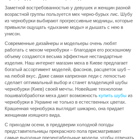
Заметной востребованностью у девушек и женщин разной
возрастной группы пользуется мех черно-бурых лис. Шубу
из чернобурки выбирают прогрессивные модницы, которые
привыкли ощущать «дыхание моды» и дышать с нею в
унисон.
Современные дизайнеры и модельеры очень любят
работать с мехом чернобурки – благодаря его роскошному
объему создаются весьма эффектные нестандартные
изделия. Наш интернет магазин меха в Киеве предлагает
богатый ассортимент моделей, фасонов, расцветок шуб –
на любой вкус. Даже самая капризная леди с легкостью
сделает оптимальный выбор и станет владелицей шубы
чернобурки (Киев) своей мечты. Новейшие технологии
пошива/обработки меха дают возможность
купить шубы
из
чернобурки в Украине не только в естественных цветах.
Крашенная чернобурка выглядит шикарно, она придает
женщинам изящного вида.
С приходом осени, в преддверии холодной погоды
представительницы прекрасного пола присматривают
самые выгодные презентабельные модели, чтобы отвечать