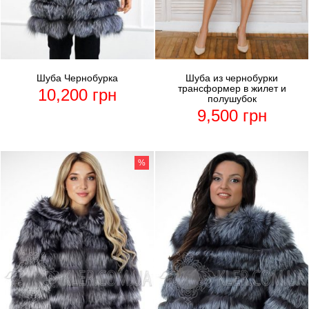
Шуба Чернобурка
Шуба из чернобурки
трансформер в жилет и
10,200
грн
полушубок
9,500
грн
%