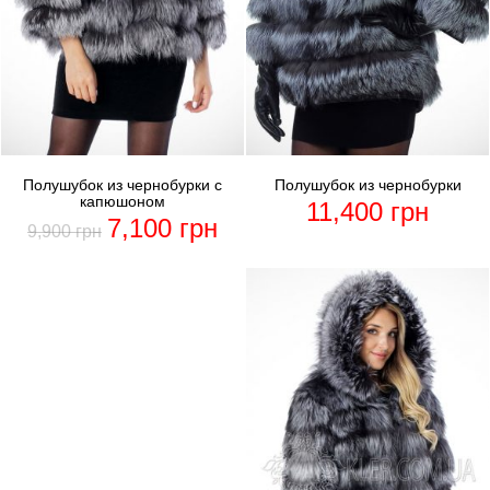
Полушубок из чернобурки с
Полушубок из чернобурки
капюшоном
11,400
грн
7,100
грн
9,900
грн