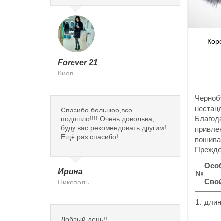
Кор
Forever 21
Киев
Чернобу
нестан
Спасибо большое,все
Благода
подошло!!!! Очень довольна,
буду вас рекомендовать другим!
привлек
Ещё раз спасибо!
пошива 
Прежде 
Особ
Ирина
№
Свой
Никополь
1.
длин
Добрый день!!