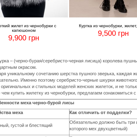
откий жилет из чернобурки с
Куртка из чернобурки, жилет,
капюшоном
9,500
грн
9,900
грн
рка – (черно-бурая/серебристо-черная лисица) королева пушн
дартным окрасом.
ря уникальному сочетанию шерстка пушного зверька, каждая ж
ательно. Именно поэтому серебристо-черные шкурки животного
оригинальных и стильных моделей женских жилеток, и не тольк
чем купить жилетку из чернобурки, предлагаем ознакомиться с
енности меха черно-бурой лисы
ства меха
Как отличить от подделки?
Обязательно должно быть три ц
ный, густой и блестящий
которого мех двухцветный)