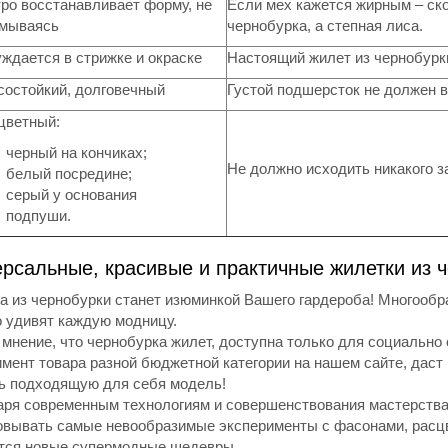
ро восстанавливает форму, не
Если мех кажется жирным – ско
мываясь
чернобурка, а степная лиса.
уждается в стрижке и окраске
Настоящий жилет из чернобурки
состойкий, долговечный
Густой подшерсток не должен 
цветный:
черный на кончиках;
Не должно исходить никакого з
белый посредине;
серый у основания
подпуши.
рсальные, красивые и практичные жилетки из 
а из чернобурки станет изюминкой Вашего гардероба! Многообр
о удивят каждую модницу.
мнение, что чернобурка жилет, доступна только для социально
мент товара разной бюджетной категории на нашем сайте, дас
ь подходящую для себя модель!
аря современным технологиям и совершенствования мастерства
овывать самые невообразимые эксперименты с фасонами, расцв
тся новые супермодные шедевры.