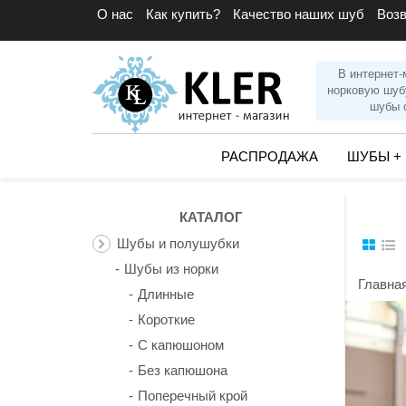
О нас
Как купить?
Качество наших шуб
Воз
В интернет-
норковую шуб
шубы с
РАСПРОДАЖА
ШУБЫ
+
КАТАЛОГ
Шубы и полушубки
Шубы из норки
Главна
Длинные
Короткие
С капюшоном
Без капюшона
Поперечный крой