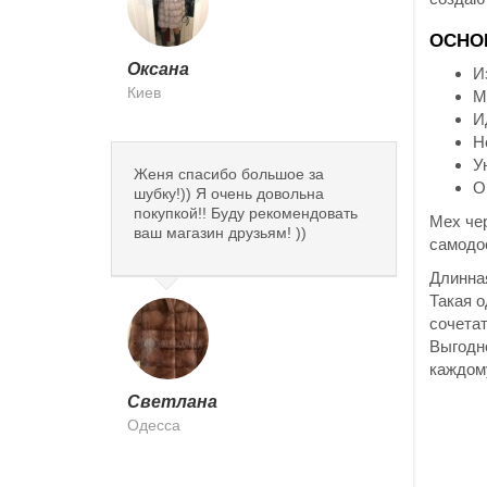
ОСНО
Оксана
И
Киев
М
И
Н
У
Женя спасибо большое за
О
шубку!)) Я очень довольна
покупкой!! Буду рекомендовать
Мех чер
ваш магазин друзьям! ))
самодо
Длинная
Такая о
сочетат
Выгод
каждом
Светлана
Одесса