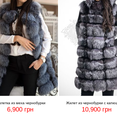
летка из меха чернобурки
Жилет из чернобурки с кап
6,900
грн
10,900
грн