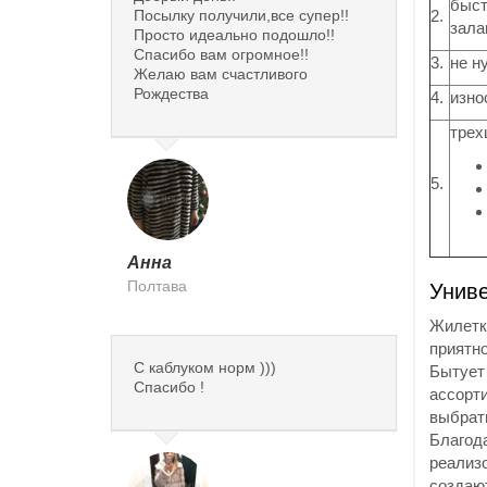
быст
Посылку получили,все супер!!
2.
зала
Просто идеально подошло!!
Спасибо вам огромное!!
3.
не н
Желаю вам счастливого
Рождества
4.
изно
трех
5.
Анна
Полтава
Униве
Жилетк
приятн
С каблуком норм )))
Бытует 
Спасибо !
ассорти
выбрат
Благод
реализ
создаю