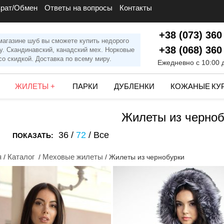
врат/Обмен
Ответы на вопросы
Контакты
+38 (073) 360
магазине шуб вы сможете купить недорого
+38 (068) 360
у. Скандинавский, канадский мех. Норковые
о скидкой. Доставка по всему миру.
Ежедневно с 10:00 
ЖИЛЕТЫ
+
ПАРКИ
ДУБЛЕНКИ
КОЖАНЫЕ КУ
Жилеты из черноб
36
/
72
/
Все
ПОКАЗАТЬ:
я
Каталог
Меховые жилеты
/
/
/ Жилеты из чернобурки