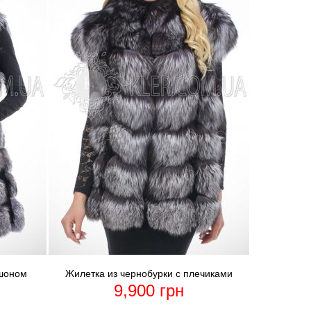
юшоном
Жилетка из чернобурки с плечиками
9,900
грн