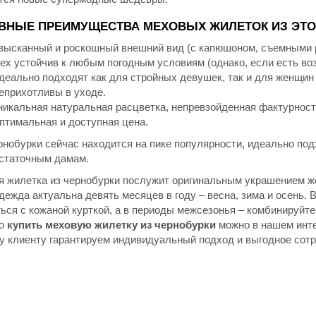
ВНЫЕ ПРЕИМУЩЕСТВА МЕХОВЫХ ЖИЛЕТОК ИЗ ЭТО
зысканный и роскошный внешний вид (с капюшоном, съемными 
ех устойчив к любым погодным условиям (однако, если есть воз
деально подходят как для стройных девушек, так и для женщи
еприхотливы в уходе.
никальная натуральная расцветка, непревзойденная фактурност
птимальная и доступная цена.
нобурки сейчас находится на пике популярности, идеально под
статочным дамам.
 жилетка из чернобурки послужит оригинальным украшением же
дежда актуальна девять месяцев в году – весна, зима и осень.
ься с кожаной курткой, а в периоды межсезонья – комбинируйт
но
купить меховую жилетку из чернобурки
можно в нашем интер
у клиенту гарантируем индивидуальный подход и выгодное сотр