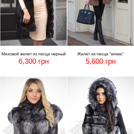
Меховой жилет из песца черный
Жилет из песца “мокко”
6,300
грн
5,600
грн