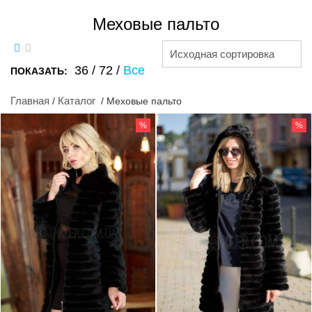
Меховые пальто
Исходная сортировка
36
/
72
/
Все
ПОКАЗАТЬ:
Главная
Каталог
/
/ Меховые пальто
%
%