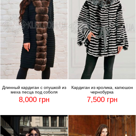
Длинный кардиган с опушкой из
Кардиган из кролика, капюшон
меха песца под соболя
чернобурка
8,000
грн
7,500
грн