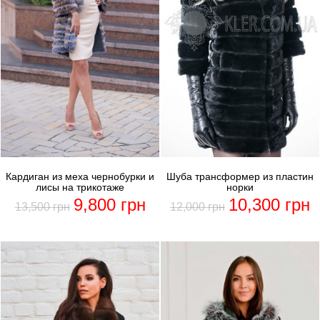
Кардиган из меха чернобурки и
Шуба трансформер из пластин
лисы на трикотаже
норки
9,800
грн
10,300
грн
13,500
грн
12,000
грн