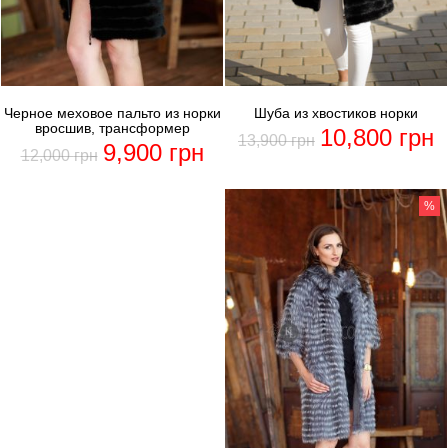
Черное меховое пальто из норки
Шуба из хвостиков норки
вросшив, трансформер
10,800
грн
13,900
грн
9,900
грн
12,000
грн
%