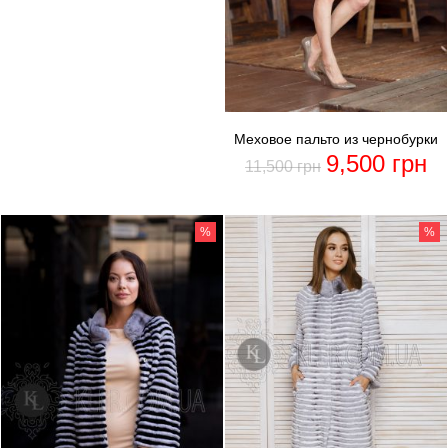
Меховое пальто из чернобурки
9,500
грн
11,500
грн
%
%